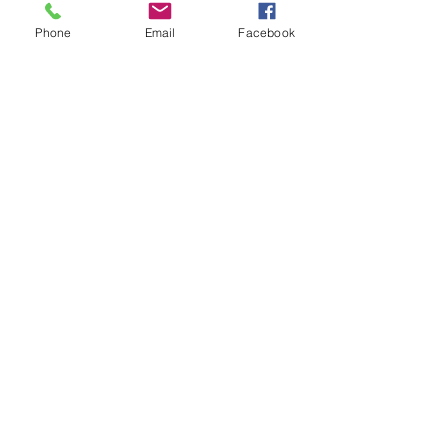
Phone
Email
Facebook
アクセサリーリフォーム
フェア・貴金属買取フェ
ア同時開催のお知らせ
コメント
2026/06/18(木)~06/30(火)アク
セサリーリフォームフェアと
貴金属買取フェアを同時開催
いたします。 眠ったままの指
アクセサリーリ
コメントを追加…
輪やネックレスはありません