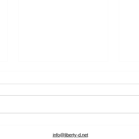
アクセサリーリフォームフェ
ア・貴金属買取フェア同時開
催のお知らせ
2026/06/18(木)~06/30(火)アクセサ
リーリフォームフェアと貴金属買
取フェアを同時開催いたします。
眠ったままの指輪やネックレスは
アク
ありませんか？ 大切なジュエリ
ア・
ーを今のあなたに似合う デザイ
info@liberty-d.net
ンへ 『リングをペンダントへ』
催の